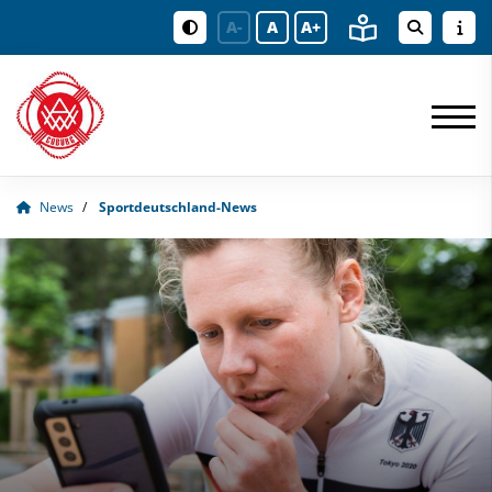
A-
A
A+
News
Sportdeutschland-News