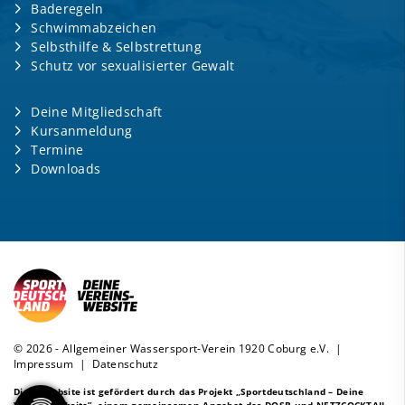
Baderegeln
Schwimmabzeichen
Selbsthilfe & Selbstrettung
Schutz vor sexualisierter Gewalt
Deine Mitgliedschaft
Kursanmeldung
Termine
Downloads
© 2026 - Allgemeiner Wassersport-Verein 1920 Coburg e.V. |
Impressum
|
Datenschutz
Diese Website ist gefördert durch das Projekt
„Sportdeutschland – Deine
Vereinswebsite”
, einem gemeinsamen Angebot des DOSB und NETZCOCKTAIL.