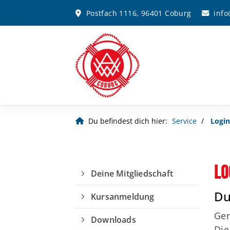
Postfach 1116, 96401 Coburg
inf
Du befindest dich hier:
Service
Login
Lo
Deine Mitgliedschaft
Du
Kursanmeldung
Ger
Downloads
Die