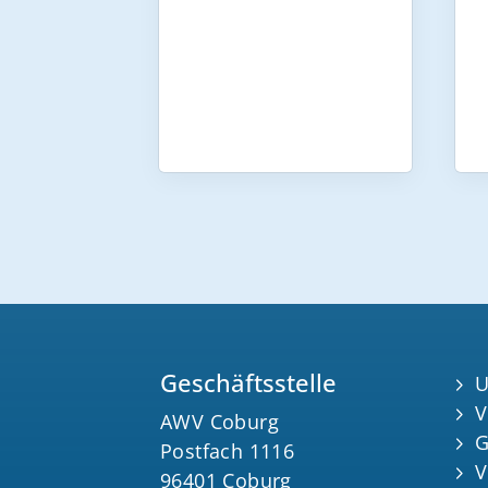
Geschäftsstelle
U
V
AWV Coburg
G
Postfach 1116
V
96401 Coburg