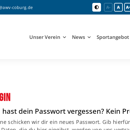
A-
A
A
o@awv-coburg.de
Unser Verein
News
Sportangebot
gin
 hast dein Passwort vergessen? Kein P
ne schicken wir dir ein neues Passwort. Gib hierfür
 Daten, die du hier eingibst, werden von uns vertr