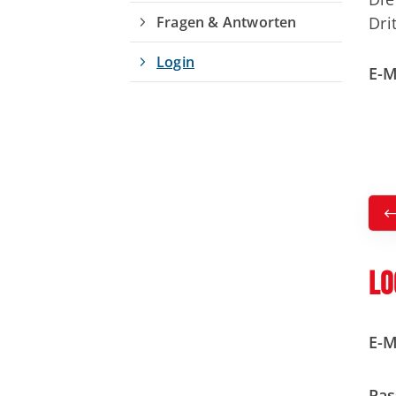
Fragen & Antworten
Dri
Login
E-M
Geschäftsstelle
U
V
AWV Coburg
G
Am Schießstand 51 b
V
96450 Coburg
Lo
Ansprechpartner*innen
E-M
Pas